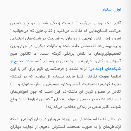
ه
اوژن استوار
ب
ا
آقای مک لوهان می‌گوید " کیفیت زندگی شما را دو چیز تعیین
ش
می‌کند، انسان‌هایی که ملاقات می‌کنید و کتاب‌هایی که می‌خوانید."
ی
امروزه زمان قابل توجهی از روزمان به فعالیت در شبکه‌های اجتماعی
د
و پیام‌رسان‌ها اختصاص داده شده و نظرات دیگران در جزئی‌ترین
و
تصمیم‌گیری‌های ما نقش پررنگی گرفته است، اما تاکنون هیچ
ا
آموزش همگانی، یکپارچه و سودمندی در راستای "
استفاده صحیح از
ج
شبکه‌های اجتماعی
" ارائه نشده و فرهنگسازی لازم برای کار با این
ا
ابزارها صورت نگرفته، فقط مانند بسیاری از مواردی که در گذشته
ز
تجربه کردیم (ممنوعیت فیلم ویدئو، موسیقی و ساز، ماهواره و ... )
ه
تلاش بر ممنوع کردن آن داشته‌اند، این است که چون آموزش‌های
ن
لازم ارائه نشده در بعضی از موارد به جای آنکه این ابزارها مفید واقع
د
شوند، تاثیر منفی بر زندگی مخاطب می‌گذارند!
ه
در حالی که با استفاده از این ابزارها می‌توان در زمان کوتاهی شبکه
ی
ارتباطی‌مان را به صورت هدفمند گسترش دهیم، از تجارب دیگران
د