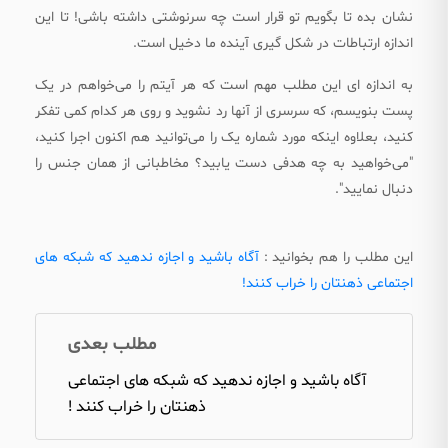
ه
نشان بده تا بگویم تو قرار است چه سرنوشتی داشته باشی! تا این
ن
اندازه ارتباطات در شکل گیری آینده ما دخیل است.
ت
به اندازه ای این مطلب مهم است که هر آیتم را می‌خواهم در یک
ا
پست بنویسم، که سرسری از آنها رد نشوید و روی هر کدام کمی تفکر
ن
کنید، بعلاوه اینکه مورد شماره یک را می‌توانید هم اکنون اجرا کنید،
ر
"می‌خواهید به چه هدفی دست یابید؟ مخاطبانی از همان جنس را
ا
دنبال نمایید".
خ
ر
ا
این مطلب را هم بخوانید :
آگاه باشید و اجازه ندهید که شبکه های
ب
اجتماعی ذهنتان را خراب کنند!
ک
ن
مطلب بعدی
ن
د
آگاه باشید و اجازه ندهید که شبکه های اجتماعی
!
ذهنتان را خراب کنند !