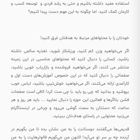
استفاده مفید داشته باشیم و حتی به رشد فردی و توسعه کسب و
ک
کارمان کمک کنید. اما چگونه به این مهم دست پیدا کنیم؟
ه
ش
ب
ک
خودتان را با محتواهای مرتبط به هدفتان غرق کنید!
ه
اگر می‌خواهید وزن کم کنید، ورزشکار شوید، تغذیه سالمی داشته
ه
باشید، کسانی را دنبال کنید که محتواهای مناسبی در این زمینه
ا
منتشر می کنند، اگر می‌خواهید فروشنده و بازاریاب خوبی باشید،
ی
صفحاتی را دنبال کنید که در این خصوص آموزش‌های دست اول و
ا
کارآمدی ارائه می‌کنند، اگر می‌خواهید خوش‌تیپ باشید، لباس خوب
ج
بپوشید و بدانید که چی رو باید با چی ست کرد! کافی است صفحات
ت
فشن بلاگرها و فعالین این حوزه را دنبال نمایید ... باید هر روز و هر
م
ساعت که دستتان به سمت گوشی می‌رود و چرخی در اینستاگرام
ا
می‌زنید محتوایی در راستای هدف‌تان ببینید.
ع
ی
قدیمی‌ها می‌گفتند دوستانت را به من نشان بده تا من بگویم در
ذ
آینده چه بر سر تو می‌آید! اکنون من می‌گویم فالوئرهایت را به من