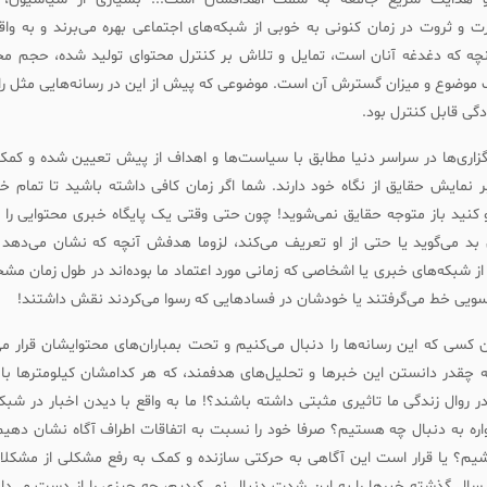
ت و ثروت در زمان کنونی به خوبی از شبکه‌های اجتماعی بهره می‌برند و به واق
آنچه که دغدغه آنان است، تمایل و تلاش بر کنترل محتوای تولید شده، حجم 
 موضوع و میزان گسترش آن است. موضوعی که پیش از این در رسانه‌هایی مثل رادی
ادگی قابل کنترل بود.
زاری‌ها در سراسر دنیا مطابق با سیاست‌ها و اهداف از پیش تعیین شده و کمک 
 نمایش حقایق از نگاه خود دارند. شما اگر زمان کافی داشته باشید تا تمام خبر
 کنید باز متوجه حقایق نمی‌شوید! چون حتی وقتی یک پایگاه خبری محتوایی را ن
د می‌گوید یا حتی از او تعریف می‌کند، لزوما هدفش آنچه که نشان می‌دهد
از شبکه‌های خبری یا اشخاصی که زمانی مورد اعتماد ما بوده‌اند در طول زمان م
ویی خط می‌گرفتند یا خودشان در فسادهایی که رسوا می‌کردند نقش داشتند!
 کسی که این رسانه‌ها را دنبال می‌کنیم و تحت بمباران‌های محتوایشان قرار می‌
 چقدر دانستن این خبرها و تحلیل‌های هدفمند، که هر کدامشان کیلومترها با
 در روال زندگی ما تاثیری مثبتی داشته باشند؟! ما به واقع با دیدن اخبار در شبک
واره به دنبال چه هستیم؟ صرفا خود را نسبت به اتفاقات اطراف آگاه نشان دهیم
یم؟ یا قرار است این آگاهی به حرکتی سازنده و کمک به رفع مشکلی از مشکل
 سال گذشته خبرها را به این شدت دنبال نمی‌کردیم، چه چیزی را از دست می‌داد