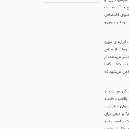
ع با آن مخالف
محتوای اختصاص
و، تلویزیون و
ابزارهای نوین
ها را از منابع
شر می‌دهد، از
 نیست! و گاها
شخص می‌شود که
گیریم، باید از
 واقعیت فاصله
ه‌های اجتماعی،
؟ و حرفی برای
ات جامعه منجر
یم؟ آیا تفاوت