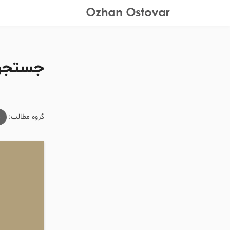
جستجوی 
گروه مطالب:
م