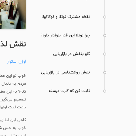
نقطه مشترک نوتلا و کوکاکولا
چرا نوتلا این قدر طرفدار داره؟
نقش لذت 
گاو بنفش در بازاریابی
اوژن استوار
نقش روانشناسی در بازاریابی
خوب تو این مطلب م
مردم به دنبال 
ثابت کن که کارت درسته
کنه؟ به این مط
تصمیم می‌‍گیر
باعث لذت اونها 
گاهی این اتفاق
خوب به حس شادی
این روشنی و ساد