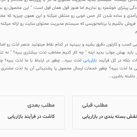
دگی پیتزای خوشمزه رو نداریم اما هنوز قول همان قول است: " این محصول رو بخ
رآمدی و ساده شدن کار حس خوبی رو منتقل میکنه و این همون چیزیه که مخا
 فروش باشیم یا برنامه‌نویسی که سیستم مدیریت محتوای سایت رو ارائه میکنه د
.
یابی کسب و کارتون دقیق بشید و ببینید در کدام نقاط میتونید عنصر لذت رو اضا
باید بهش جواب بدید اینه " چه کار کنیم مخاطب لذت بیشتری ببره؟ " نه تنها 
 بلکه در کل فرآیند
بازاریابی
لذت ببره... چطور در ارتباط با ما لذت ببره؟ چر
تی ما لذت ببره؟ چطور خدمات ارسال محصول یا پشتیبانی آن به لذت مشتری
ر داشته باشین...
مطلب قبلی
مطلب بعدی
قش بسته بندی در بازاریابی
کاشت در فرآیند بازاریابی