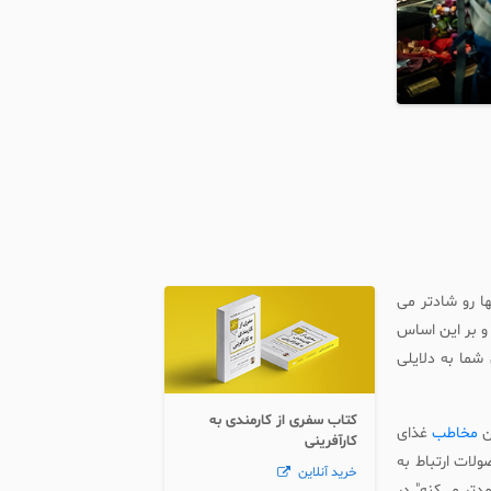
ا رو شادتر می
و بر این اساس
شما به دلایلی
کتاب سفری از کارمندی به
ن
مخاطب
غذای
کارآفرینی
لات ارتباط به
خرید آنلاین
دتر می‌کنه" در