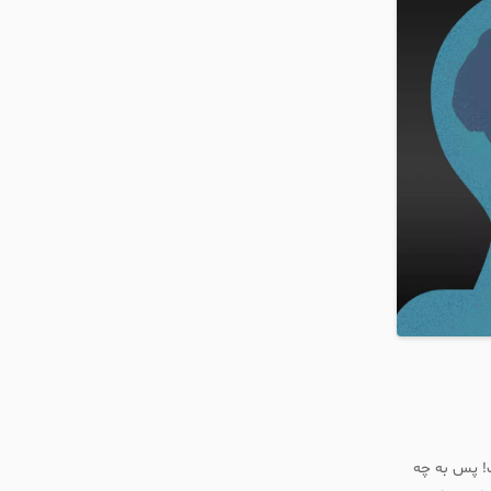
ت! پس به چه