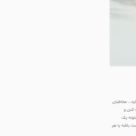
ره... مخاطبان
 کنن و
تونه یک
ست باشه یا هر