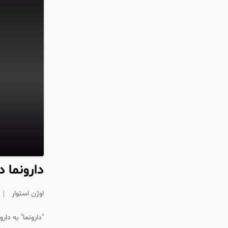
دارونما د
اوژن استوار
"دارونما" به د